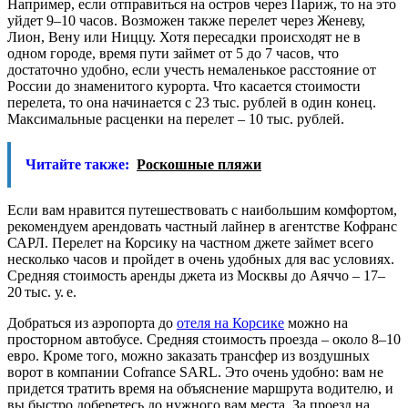
Например, если отправиться на остров через Париж, то на это
уйдет 9–10 часов. Возможен также перелет через Женеву,
Лион, Вену или Ниццу. Хотя пересадки происходят не в
одном городе, время пути займет от 5 до 7 часов, что
достаточно удобно, если учесть немаленькое расстояние от
России до знаменитого курорта. Что касается стоимости
перелета, то она начинается с 23 тыс. рублей в один конец.
Максимальные расценки на перелет – 10 тыс. рублей.
Читайте также:
Роскошные пляжи
Если вам нравится путешествовать с наибольшим комфортом,
рекомендуем арендовать частный лайнер в агентстве Кофранс
САРЛ. Перелет на Корсику на частном джете займет всего
несколько часов и пройдет в очень удобных для вас условиях.
Средняя стоимость аренды джета из Москвы до Аяччо – 17–
20 тыс. у. е.
Добраться из аэропорта до
отеля на Корсике
можно на
просторном автобусе. Средняя стоимость проезда – около 8–10
евро. Кроме того, можно заказать трансфер из воздушных
ворот в компании Cofrance SARL. Это очень удобно: вам не
придется тратить время на объяснение маршрута водителю, и
вы быстро доберетесь до нужного вам места. За проезд на