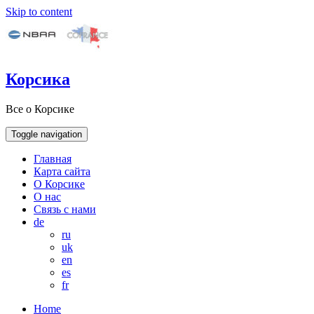
Skip to content
Корсика
Все о Корсике
Toggle navigation
Главная
Карта сайта
О Корсике
О нас
Связь с нами
de
ru
uk
en
es
fr
Home