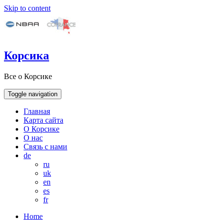
Skip to content
Корсика
Все о Корсике
Toggle navigation
Главная
Карта сайта
О Корсике
О нас
Связь с нами
de
ru
uk
en
es
fr
Home